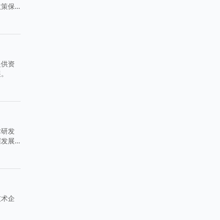
政策保
提供资
展。
术研发
握发展
技术企