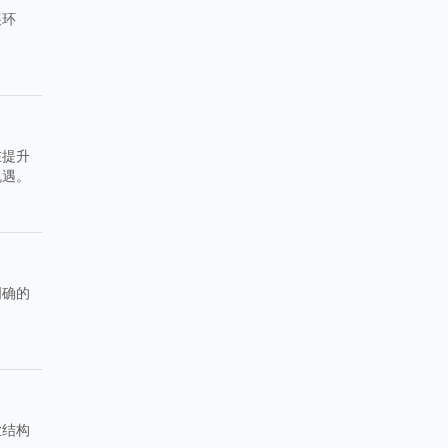
展环
在提升
机遇。
明确的
业结构